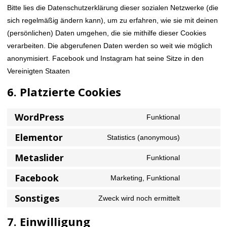
Bitte lies die Datenschutzerklärung dieser sozialen Netzwerke (die
sich regelmäßig ändern kann), um zu erfahren, wie sie mit deinen
(persönlichen) Daten umgehen, die sie mithilfe dieser Cookies
verarbeiten. Die abgerufenen Daten werden so weit wie möglich
anonymisiert. Facebook und Instagram hat seine Sitze in den
Vereinigten Staaten
6. Platzierte Cookies
WordPress
Funktional
Consent
Elementor
to
Statistics (anonymous)
Consent
service
Metaslider
to
Funktional
wordpress
Consent
service
Facebook
to
Marketing, Funktional
elementor
Consent
service
Sonstiges
to
Zweck wird noch ermittelt
metaslider
Consent
service
to
7. Einwilligung
facebook